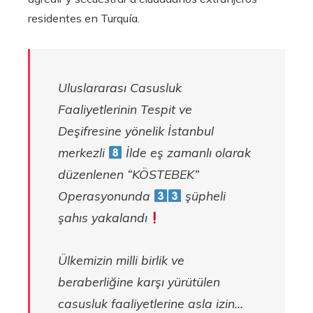
residentes en Turquía.
Uluslararası Casusluk
Faaliyetlerinin Tespit ve
Deşifresine yönelik İstanbul
merkezli
İlde eş zamanlı olarak
düzenlenen “KÖSTEBEK”
Operasyonunda
şüpheli
şahıs yakalandı
Ülkemizin milli birlik ve
beraberliğine karşı yürütülen
casusluk faaliyetlerine asla izin…