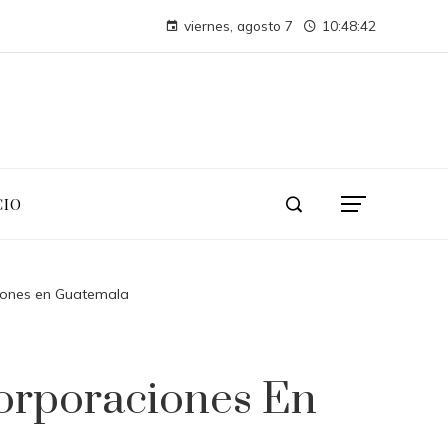
Montenegro necesita diversificar su turismo para evitar crisis económicas futuras
viernes, agosto 7
10:48:43
Las compañías más valiosas en la historia de la capitalizaci
CIO
ciones en Guatemala
orporaciones En