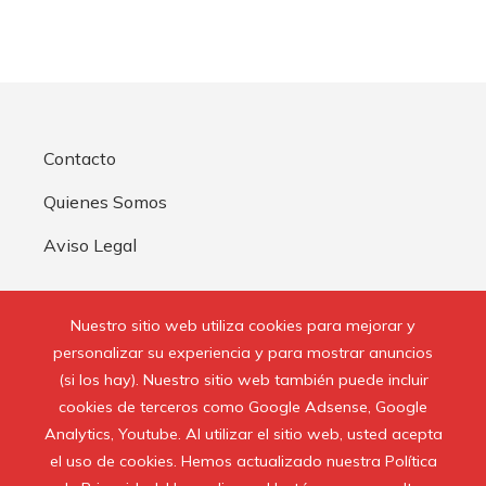
Contacto
Quienes Somos
Aviso Legal
Buscar:
Nuestro sitio web utiliza cookies para mejorar y
personalizar su experiencia y para mostrar anuncios
(si los hay). Nuestro sitio web también puede incluir
cookies de terceros como Google Adsense, Google
Analytics, Youtube. Al utilizar el sitio web, usted acepta
© 2020 Todos los derechos reservados.
el uso de cookies. Hemos actualizado nuestra Política