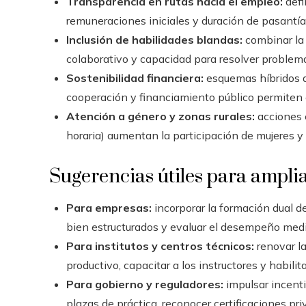
Transparencia en rutas hacia el empleo:
defi
remuneraciones iniciales y duración de pasantías)
Inclusión de habilidades blandas:
combinar la 
colaborativo y capacidad para resolver problema
Sostenibilidad financiera:
esquemas híbridos qu
cooperación y financiamiento público permiten 
Atención a género y zonas rurales:
acciones e
horaria) aumentan la participación de mujeres y
Sugerencias útiles para amplia
Para empresas:
incorporar la formación dual de
bien estructurados y evaluar el desempeño medi
Para institutos y centros técnicos:
renovar la
productivo, capacitar a los instructores y habili
Para gobierno y reguladores:
impulsar incenti
plazas de práctica, reconocer certificaciones pr