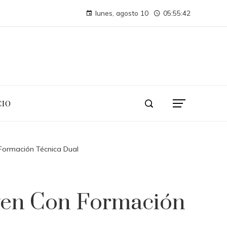
Las 15 ONG con mayor financiación y presencia internacional
lunes, agosto 10
05:55:43
Argelia y la necesidad de un clima de inversión favorable para diversificar
CIO
Formación Técnica Dual
ven Con Formación