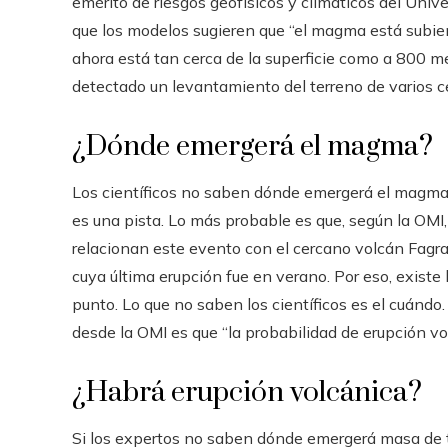
emérito de riesgos geofísicos y climáticos del Unive
que los modelos sugieren que “el magma está subiend
ahora está tan cerca de la superficie como a 800 m
detectado un levantamiento del terreno de varios ce
¿Dónde emergerá el magma?
Los científicos no saben dónde emergerá el magma. P
es una pista. Lo más probable es que, según la OMI,
relacionan este evento con el cercano volcán Fagrad
cuya última erupción fue en verano. Por eso, existe 
punto. Lo que no saben los científicos es el cuándo.
desde la OMI es que “la probabilidad de erupción vo
¿Habrá erupción volcánica?
Si los expertos no saben dónde emergerá masa de ti