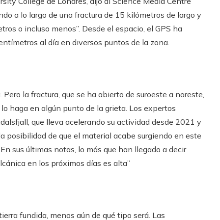
rsity College de Londres, dijo al Science Media Centre
o a lo largo de una fractura de 15 kilómetros de largo y
etros o incluso menos”. Desde el espacio, el GPS ha
ntímetros al día en diversos puntos de la zona.
ero la fractura, que se ha abierto de suroeste a noreste,
 lo haga en algún punto de la grieta. Los expertos
alsfjall, que lleva acelerando su actividad desde 2021 y
la posibilidad de que el material acabe surgiendo en este
 En sus últimas notas, lo más que han llegado a decir
lcánica en los próximos días es alta”
erra fundida, menos aún de qué tipo será. Las