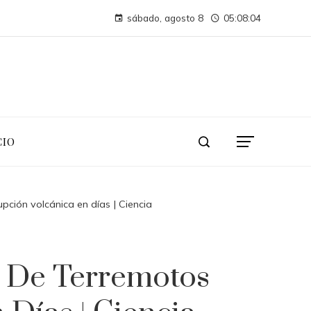
Cómo los desastres industriales transformaron la supervisión ambiental
sábado, agosto 8
05:08:05
Montenegro necesita diversificar su turismo para evitar crisis económica
CIO
pción volcánica en días | Ciencia
s De Terremotos