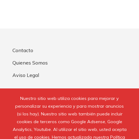
Contacto
Quienes Somos
Aviso Legal
Buscar:
Nuestro sitio web utiliza cookies para mejorar y
personalizar su experiencia y para mostrar anuncios
(si los hay). Nuestro sitio web también puede incluir
cookies de terceros como Google Adsense, Google
Analytics, Youtube. Al utilizar el sitio web, usted acepta
© 2020 Todos los derechos reservados.
el uso de cookies. Hemos actualizado nuestra Política