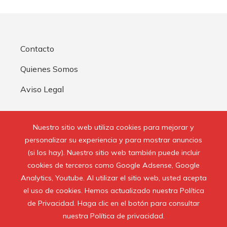
Contacto
Quienes Somos
Aviso Legal
Buscar:
Nuestro sitio web utiliza cookies para mejorar y
personalizar su experiencia y para mostrar anuncios
(si los hay). Nuestro sitio web también puede incluir
cookies de terceros como Google Adsense, Google
Analytics, Youtube. Al utilizar el sitio web, usted acepta
© 2020 Todos los derechos reservados.
el uso de cookies. Hemos actualizado nuestra Política
de Privacidad. Haga clic en el botón para consultar
nuestra Política de privacidad.