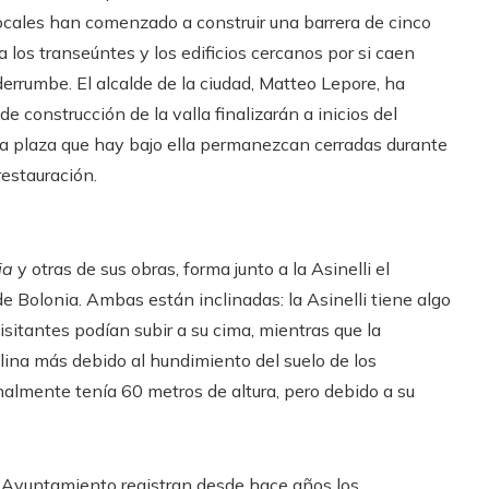
locales han comenzado a construir una barrera de cinco
a los transeúntes y los edificios cercanos por si caen
errumbe. El alcalde de la ciudad, Matteo Lepore, ha
de construcción de la valla finalizarán a inicios del
 la plaza que hay bajo ella permanezcan cerradas durante
restauración.
ia
y otras de sus obras, forma junto a la Asinelli el
e Bolonia. Ambas están inclinadas: la Asinelli tiene algo
sitantes podían subir a su cima, mientras que la
lina más debido al hundimiento del suelo de los
nalmente tenía 60 metros de altura, pero debido a su
l Ayuntamiento registran desde hace años los