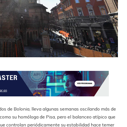
idos de Bolonia, lleva algunas semanas oscilando más de
, como su homóloga de Pisa, pero el balanceo atípico que
 que controlan periódicamente su estabilidad hace temer