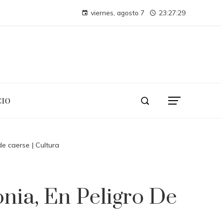
Cómo los desastres industriales transformaron la supervisión ambiental
viernes, agosto 7
23:27:30
Montenegro necesita diversificar su turismo para evitar crisis económica
CIO
 de caerse | Cultura
onia, En Peligro De