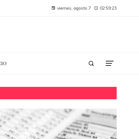
Montenegro necesita diversificar su turismo para evitar crisis económicas futuras
viernes, agosto 7
02:59:25
Las compañías más valiosas en la historia de la capitalizaci
CIO