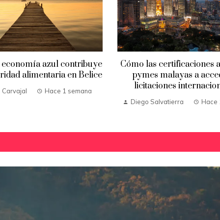
 economía azul contribuye
Cómo las certificaciones 
uridad alimentaria en Belice
pymes malayas a acce
licitaciones internacio
 Carvajal
Hace 1 semana
Diego Salvatierra
Hace 