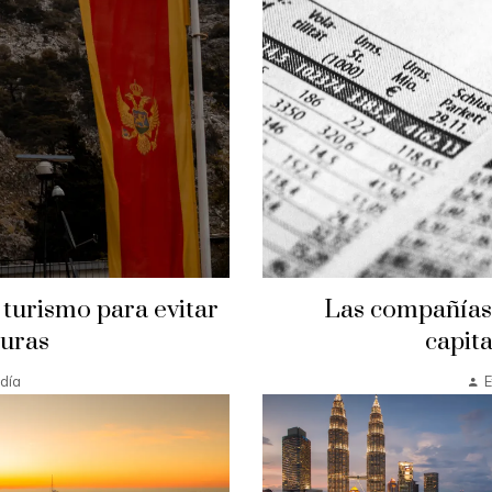
 turismo para evitar
Las compañías m
turas
capita
día
E