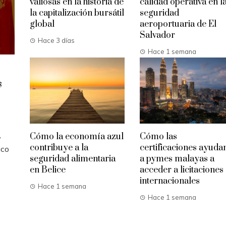
valiosas en la historia de
calidad operativa en l
la capitalización bursátil
seguridad
global
aeroportuaria de El
Salvador
Hace 3 días
Hace 1 semana
s
,
Cómo la economía azul
Cómo las
contribuye a la
certificaciones ayuda
ico
seguridad alimentaria
a pymes malayas a
en Belice
acceder a licitaciones
internacionales
Hace 1 semana
Hace 1 semana