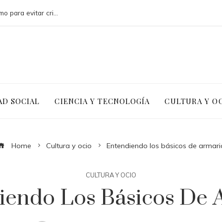
Montenegro necesita diversificar su turismo para evitar crisis económicas futuras
AD SOCIAL
CIENCIA Y TECNOLOGÍA
CULTURA Y O
Home
Cultura y ocio
Entendiendo los básicos de armari
CULTURA Y OCIO
iendo Los Básicos De 