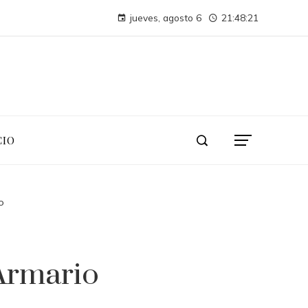
Las compañías más valiosas en la historia de la capitalización bursátil global
jueves, agosto 6
21:48:21
Las 15 misiones espaciales que abrieron nuevas fronteras en la exploració
CIO
o
Armario