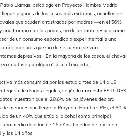
ice Pablo Llamas, psicólogo en Proyecto Hombre Madrid
 llegan algunos de los casos más extremos, aquellos en
 chavales que acuden arrastrados por madres ―en el 56%
y una trampa con los porros, no dejan tanta resaca como
l pasar de un consumo esporádico o experimental a uno
 patrón; menores que sin darse cuenta se van
tomas depresivos. “En la mayoría de los casos, el chaval
en una fase patológica”, dice el experto.
oactiva más consumida por los estudiantes de 14 a 18
 categoría de drogas ilegales, según la
encuesta ESTUDES
s datos muestran que el 28,6% de los jóvenes declara
s de menores que llegan a Proyecto Hombre (PH), el 60%
do de un 40% que sitúa al alcohol como principal
n una media de edad de 16 años. La edad de inicio ha
2 y los 14 años.