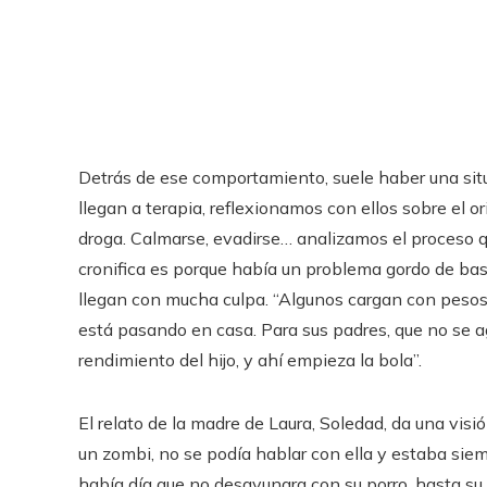
Detrás de ese comportamiento, suele haber una si
llegan a terapia, reflexionamos con ellos sobre el o
droga. Calmarse, evadirse… analizamos el proceso q
cronifica es porque había un problema gordo de bas
llegan con mucha culpa. “Algunos cargan con pesos q
está pasando en casa. Para sus padres, que no se a
rendimiento del hijo, y ahí empieza la bola”.
El relato de la madre de Laura, Soledad, da una visi
un zombi, no se podía hablar con ella y estaba siem
había día que no desayunara con su porro, hasta su p