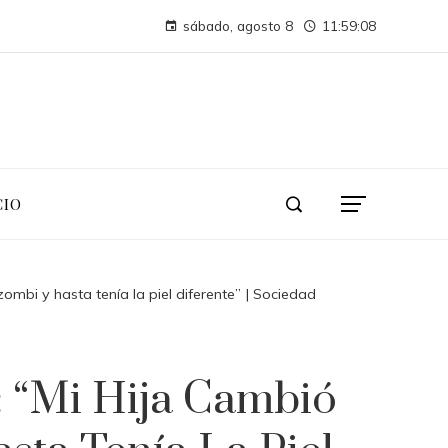
Cómo los desastres industriales transformaron la supervisión ambiental
sábado, agosto 8
11:59:09
Montenegro necesita diversificar su turismo para evitar crisis económica
CIO
mbi y hasta tenía la piel diferente” | Sociedad
 “Mi Hija Cambió