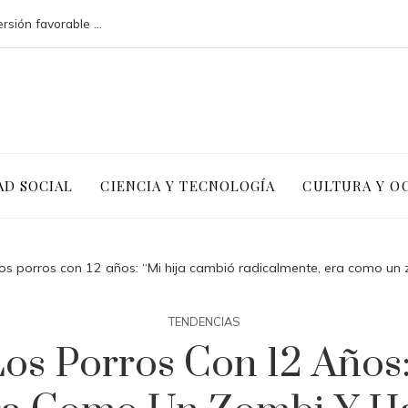
Argelia y la necesidad de un clima de inversión favorable para diversificar
AD SOCIAL
CIENCIA Y TECNOLOGÍA
CULTURA Y O
s porros con 12 años: “Mi hija cambió radicalmente, era como un zo
TENDENCIAS
os Porros Con 12 Años: