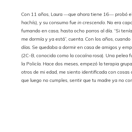
Con 11 años, Laura ―que ahora tiene 16― probó el
hachís), y su consumo fue
in crescendo
. No era cap
fumando en casa, hasta ocho porros al día. “Si ten
me dormía y ya está”, cuenta. Con los años, cuando 
días. Se quedaba a dormir en casa de amigos y em
(2C-B, conocida como la cocaína rosa). Una pelea f
la Policía. Hace dos meses, empezó la terapia gru
otros de mi edad, me siento identificada con cosas
que luego no cumples, sentir que tu madre ya no confí