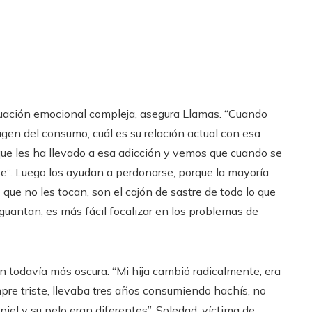
tuación emocional compleja, asegura Llamas. “Cuando
rigen del consumo, cuál es su relación actual con esa
ue les ha llevado a esa adicción y vemos que cuando se
e”. Luego los ayudan a perdonarse, porque la mayoría
ue no les tocan, son el cajón de sastre de todo lo que
guantan, es más fácil focalizar en los problemas de
ón todavía más oscura. “Mi hija cambió radicalmente, era
pre triste, llevaba tres años consumiendo hachís, no
iel y su pelo eran diferentes”. Soledad, víctima de