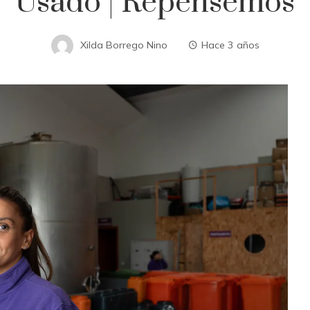
Usado | Repensemos
Xilda Borrego Nino
Hace 3 años