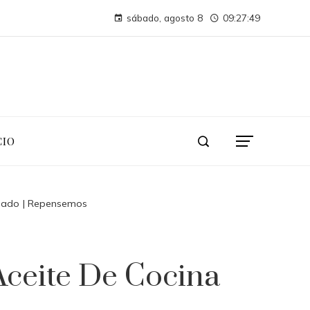
Cómo los desastres industriales transformaron la supervisión ambiental
sábado, agosto 8
09:27:50
Montenegro necesita diversificar su turismo para evitar crisis económica
CIO
usado | Repensemos
Aceite De Cocina