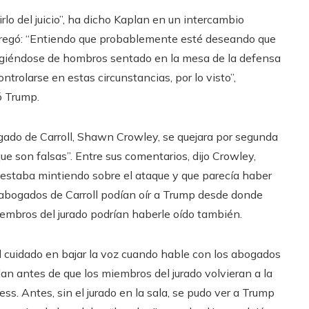
lo del juicio”, ha dicho Kaplan en un intercambio
 agregó: “Entiendo que probablemente esté deseando que
cogiéndose de hombros sentado en la mesa de la defensa
ntrolarse en estas circunstancias, por lo visto”,
ó Trump.
ogado de Carroll, Shawn Crowley, se quejara por segunda
ue son falsas”. Entre sus comentarios, dijo Crowley,
estaba mintiendo sobre el ataque y que parecía haber
 abogados de Carroll podían oír a Trump desde donde
iembros del jurado podrían haberle oído también.
l cuidado en bajar la voz cuando hable con los abogados
plan antes de que los miembros del jurado volvieran a la
ss. Antes, sin el jurado en la sala, se pudo ver a Trump