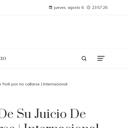
Montenegro necesita diversificar su turismo para evitar crisis económicas futuras
jueves, agosto 6
23:57:28
Las compañías más valiosas en la historia de la capitalizaci
CIO
ork por no callarse | Internacional
De Su Juicio De