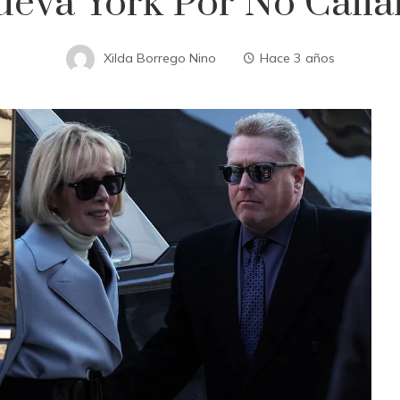
va York Por No Callar
Xilda Borrego Nino
Hace 3 años