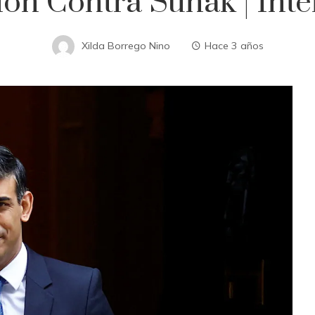
ión Contra Sunak | Inte
Xilda Borrego Nino
Hace 3 años