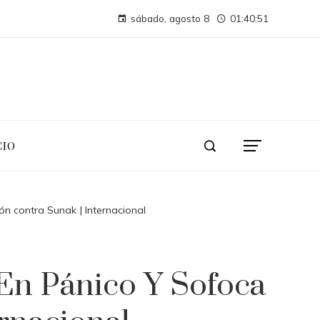
Cómo los desastres industriales transformaron la supervisión ambiental
sábado, agosto 8
01:40:51
Montenegro necesita diversificar su turismo para evitar crisis económica
CIO
ón contra Sunak | Internacional
En Pánico Y Sofoca