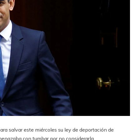
para salvar este miércoles su ley de deportación de
amenazaba con tumbar por no considerarla