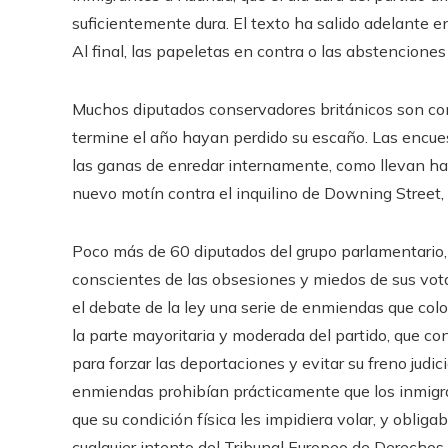
suficientemente dura. El texto ha salido adelante e
Al final, las papeletas en contra o las abstencione
Muchos diputados conservadores británicos son co
termine el año hayan perdido su escaño. Las encues
las ganas de enredar internamente, como llevan ha
nuevo motín contra el inquilino de Downing Street,
Poco más de 60 diputados del grupo parlamentario
conscientes de las obsesiones y miedos de sus vo
el debate de la ley una serie de enmiendas que co
la parte mayoritaria y moderada del partido, que con
para forzar las deportaciones y evitar su freno judic
enmiendas prohibían prácticamente que los inmigran
que su condición física les impidiera volar, y obli
cualquier intento del Tribunal Europeo de Derechos