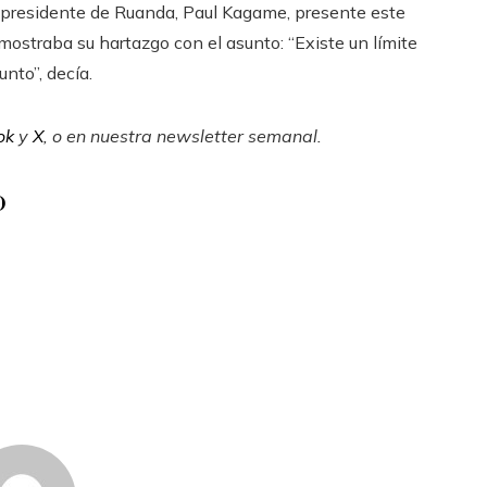
io presidente de Ruanda, Paul Kagame, presente este
ostraba su hartazgo con el asunto: “Existe un límite
nto”, decía.
ok
y
X
, o en
nuestra newsletter semanal
.
o