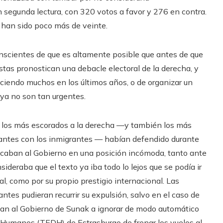
n segunda lectura, con 320 votos a favor y 276 en contra.
s han sido poco más de veinte.
nscientes de que es altamente posible que antes de que
tas pronostican una debacle electoral de la derecha, y
ciendo muchos en los últimos años, o de organizar un
 ya no son tan urgentes.
, los más escorados a la derecha —y también los más
tantes con los inmigrantes — habían defendido durante
locaban al Gobierno en una posición incómoda, tanto ante
sideraba que el texto ya iba todo lo lejos que se podía ir
ial, como por su propio prestigio internacional. Las
tes pudieran recurrir su expulsión, salvo en el caso de
gaban al Gobierno de Sunak a ignorar de modo automático
 Humanos (TEDH) de Estrasburgo de frenar los vuelos al