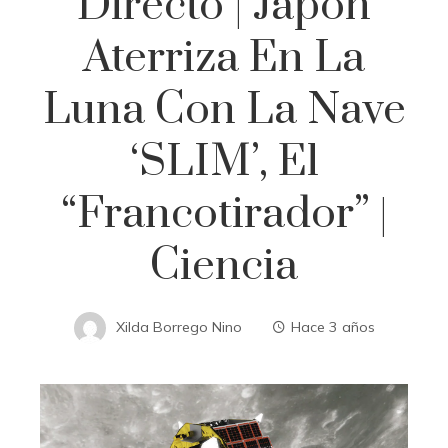
Directo | Japón
Aterriza En La
Luna Con La Nave
‘SLIM’, El
“francotirador” |
Ciencia
Xilda Borrego Nino
Hace 3 años