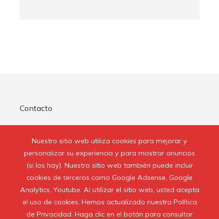
Contacto
Quienes Somos
Nuestro sitio web utiliza cookies para mejorar y
Aviso Legal
personalizar su experiencia y para mostrar anuncios
(si los hay). Nuestro sitio web también puede incluir
cookies de terceros como Google Adsense, Google
Buscar:
Analytics, Youtube. Al utilizar el sitio web, usted acepta
el uso de cookies. Hemos actualizado nuestra Política
de Privacidad. Haga clic en el botón para consultar