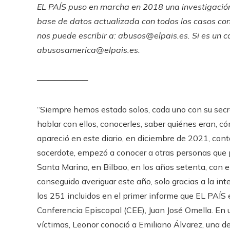
EL PAÍS puso en marcha en 2018 una investigación 
base de datos
actualizada con todos los casos cono
nos puede escribir a:
abusos@elpais.es
. Si es un 
abusosamerica@elpais.es
.
─────────
“Siempre hemos estado solos, cada uno con su secre
hablar con ellos, conocerles, saber quiénes eran, c
apareció en este diario, en diciembre de 2021, con
sacerdote, empezó a conocer a otras personas que p
Santa Marina, en Bilbao, en los años setenta, con e
conseguido averiguar este año, solo gracias a la int
los 251 incluidos en el primer informe que EL PAÍS 
Conferencia Episcopal (CEE), Juan José Omella. En u
víctimas, Leonor conoció a Emiliano Álvarez, una de