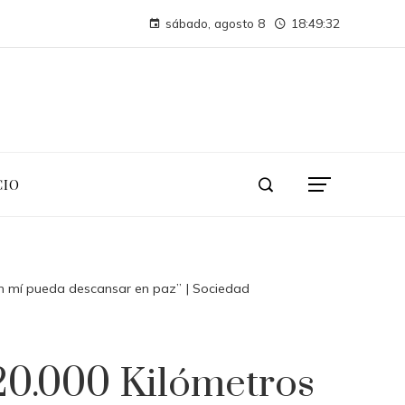
Argelia y la necesidad de un clima de inversión favorable para diversificar
sábado, agosto 8
18:49:33
Cómo los desastres industriales transformaron la supervisión ambiental
CIO
 en mí pueda descansar en paz” | Sociedad
 20.000 Kilómetros