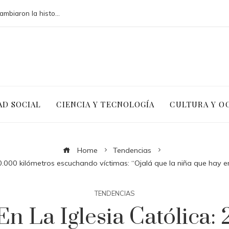
Las megadquisiciones corporativas que cambiaron la historia financiera global
AD SOCIAL
CIENCIA Y TECNOLOGÍA
CULTURA Y O
Home
Tendencias
20.000 kilómetros escuchando víctimas: “Ojalá que la niña que hay
TENDENCIAS
n La Iglesia Católica: