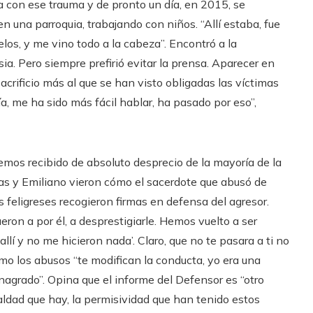
a con ese trauma y de pronto un día, en 2015, se
n una parroquia, trabajando con niños. “Allí estaba, fue
elos, y me vino todo a la cabeza”. Encontró a la
ia. Pero siempre prefirió evitar la prensa. Aparecer en
sacrificio más al que se han visto obligadas las víctimas
, me ha sido más fácil hablar, ha pasado por eso”,
hemos recibido de absoluto desprecio de la mayoría de la
cas y Emiliano vieron cómo el sacerdote que abusó de
os feligreses recogieron firmas en defensa del agresor.
eron a por él, a desprestigiarle. Hemos vuelto a ser
allí y no me hicieron nada’. Claro, que no te pasara a ti no
ómo los abusos “te modifican la conducta, yo era una
agrado”. Opina que el informe del Defensor es “otro
ldad que hay, la permisividad que han tenido estos