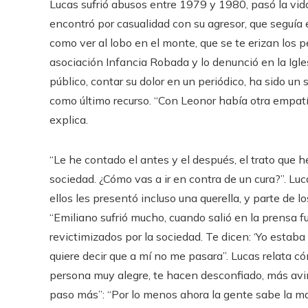
Lucas sufrió abusos entre 1979 y 1980, pasó la vid
encontró por casualidad con su agresor, que seguía e
como ver al lobo en el monte, que se te erizan los p
asociación Infancia Robada y lo denunció en la Igles
público, contar su dolor en un periódico, ha sido un 
como último recurso. “Con Leonor había otra empatía
explica.
“Le he contado el antes y el después, el trato que 
sociedad. ¿Cómo vas a ir en contra de un cura?”. Lu
ellos les presentó incluso una querella, y parte de l
“Emiliano sufrió mucho, cuando salió en la prensa fu
revictimizados por la sociedad. Te dicen: ‘Yo estaba 
quiere decir que a mí no me pasara”. Lucas relata c
persona muy alegre, te hacen desconfiado, más avin
paso más”: “Por lo menos ahora la gente sabe la ma